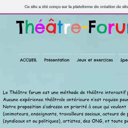
Ce site a été conçu sur la plateforme de création de sit
T
h
é
â
t
r
e
-
F
o
r
u
ACCUEIL
Présentation
Jeux et exercices
Spe
Le Théâtre forum est une méthode de théâtre interactif p
Aucune expérience théâtrale antérieure n’est requise pou
Notre proposition s’adresse en priorité à ceux qui veulent 
(animateurs, enseignants, travailleurs sociaux, acteurs de 
(syndicaux et ou politiques), artistes, des ONG, et toute 