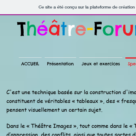
Ce site a été conçu sur la plateforme de création 
T
h
é
â
t
r
e
-
F
o
r
u
ACCUEIL
Présentation
Jeux et exercices
Spe
C'est une technique basée sur la construction d'im
constituent de véritables « tableaux », des « fres
pensent visuellement un certain sujet.
Dans le « Théâtre Images », tout comme dans le « 
d’oppression, des conflits, ainsi que toutes sortes 